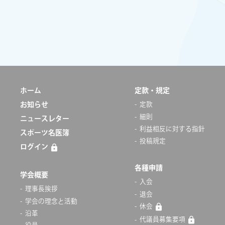
ホーム
定款・規定
お知らせ
定款
細則
ニュースレター
利益相反に対する指針
スポーツ名医簿
投稿規定
ログイン
各種申請
学会概要
入会
理事長挨拶
退会
学会の理念と活動
休会
沿革
代議員募集要項