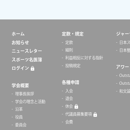
ホーム
定款・規定
ジャー
お知らせ
定款
日本ス
細則
日本
ニュースレター
利益相反に対する指針
スポーツ名医簿
投稿規定
アワー
ログイン
Outs
各種申請
Outs
学会概要
入会
和文論
理事長挨拶
退会
学会の理念と活動
休会
沿革
代議員募集要項
役員
会費
委員会