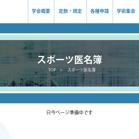
学会概要
定款・規定
各種申請
学術集会
スポーツ医名簿
TOP
スポーツ医名簿
只今ページ準備中です