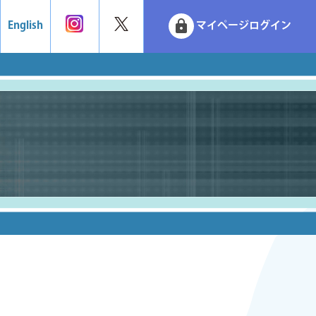
lock
English
マイページログイン